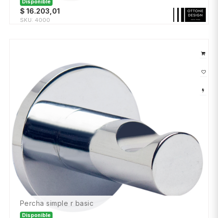
Disponible
$
16.203,01
SKU:
4000
percha simple r basic
Disponible