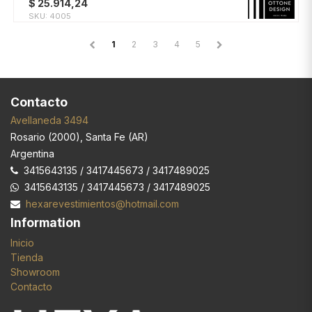
$
25.914,24
SKU:
4005
1
2
3
4
5
Contacto
Avellaneda 3494
Rosario
(
2000
),
Santa Fe (AR)
Argentina
3415643135 / 3417445673 / 3417489025
3415643135 / 3417445673 / 3417489025
hexarevestimientos@hotmail.com
Information
Inicio
Tienda
Showroom
Contacto