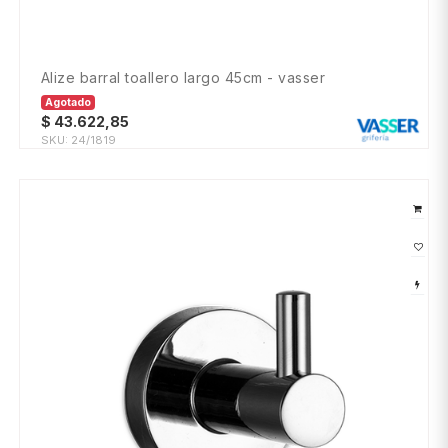
alize barral toallero largo 45cm - vasser
Agotado
$
43.622,85
SKU:
24/1819