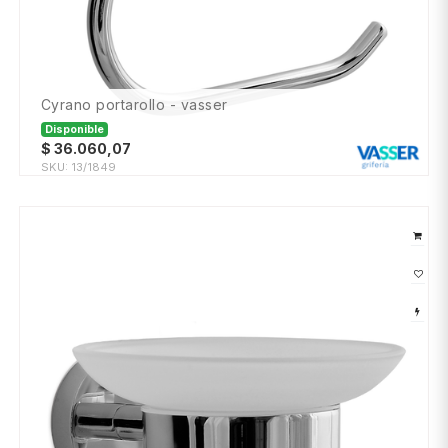
cyrano portarollo - vasser
Disponible
$
36.060,07
SKU:
13/1849