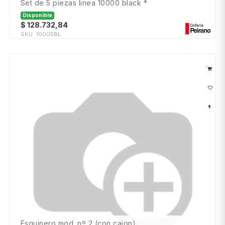
set de 5 piezas linea 10000 black *
Disponible
$
128.732,84
SKU:
10005BL
esquinero mod. nº 2 (con cajon)