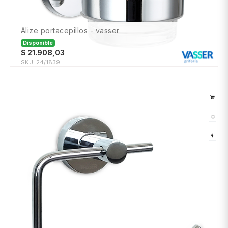
alize portacepillos - vasser
Disponible
$
21.908,03
SKU:
24/1839