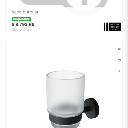
vaso burbuja
Disponible
$
8.793,69
SKU:
AC10.3