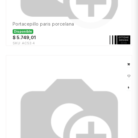
portacepillo paris porcelana
Disponible
$
5.749,01
SKU:
AC53.4