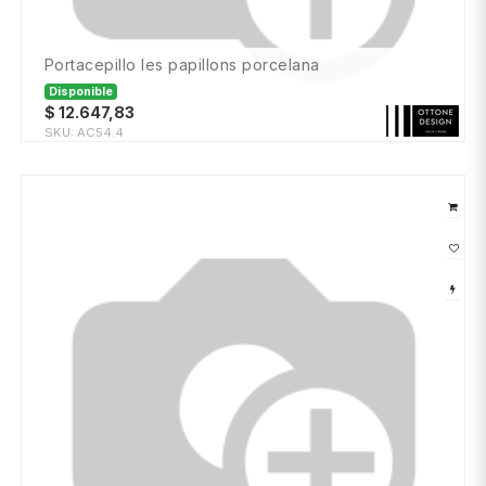
portacepillo les papillons porcelana
Disponible
$
12.647,83
SKU:
AC54.4