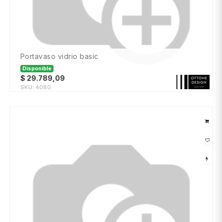
portavaso vidrio basic
Disponible
$
29.789,09
SKU:
4080