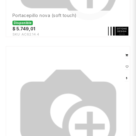
portacepillo nova (soft touch)
Disponible
$
5.749,01
SKU:
AC62.14.4