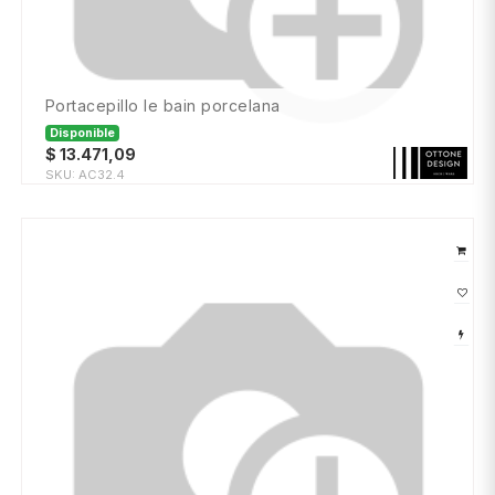
portacepillo le bain porcelana
Disponible
$
13.471,09
SKU:
AC32.4