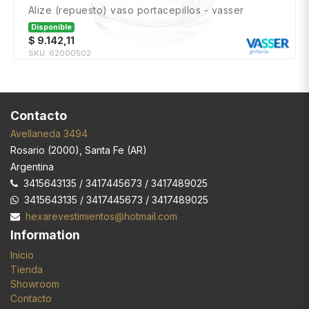
alize (repuesto) vaso portacepillos - vasser
Disponible
$
9.142,11
SKU:
62000502
Contacto
Avellaneda 3494
Rosario
(
2000
),
Santa Fe (AR)
Argentina
3415643135 / 3417445673 / 3417489025
3415643135 / 3417445673 / 3417489025
hexarevestimientos@hotmail.com
Information
Inicio
Tienda
Showroom
Contacto