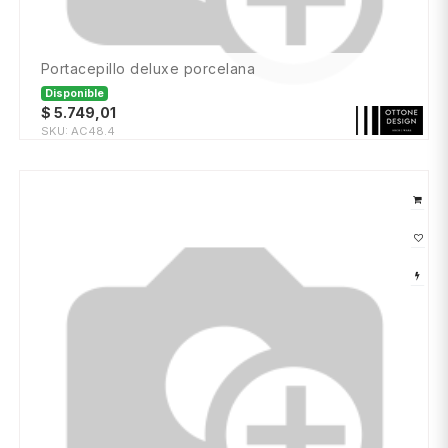
portacepillo deluxe porcelana
Disponible
$
5.749,01
SKU:
AC48.4