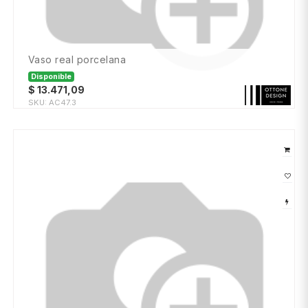
vaso real porcelana
Disponible
$
13.471,09
SKU:
AC47.3