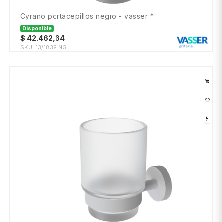
cyrano portacepillos negro - vasser *
Disponible
$
42.462,64
SKU:
13/1839.NG