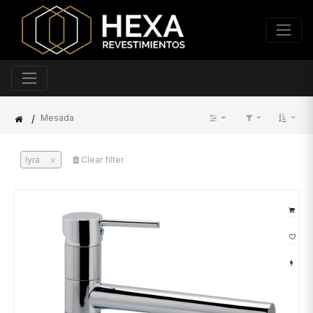
/
Mesada
×
lyra
Clear filter