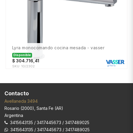
lyra monocomando cocina mesada - vasser
Disponible
$
304.716,41
SKU:
10/2302
Contacto
Avellaneda 3494
Rosario
(
2000
),
Santa Fe (AR)
Argentina
3415643135 / 3417445673 / 3417489025
3415643135 / 3417445673 / 3417489025