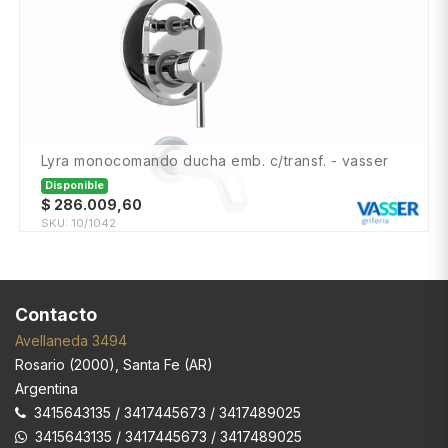
lyra monocomando ducha emb. c/transf. - vasser
Disponible
$
286.009,60
SKU:
10/1042
Contacto
Avellaneda 3494
Rosario
(
2000
),
Santa Fe (AR)
Argentina
3415643135 / 3417445673 / 3417489025
3415643135 / 3417445673 / 3417489025