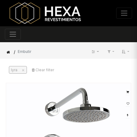
/
Embutir
×
lyra
Clear filter