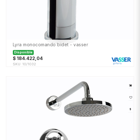
lyra monocomando bidet - vasser
Disponible
$
184.422,04
SKU:
10/1032