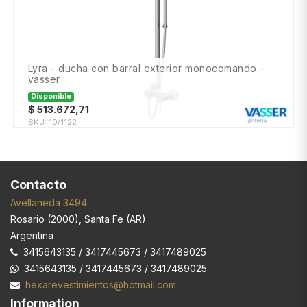
lyra - ducha con barral exterior monocomando -
vasser
Disponible
$
513.672,71
SKU:
10/1122
Contacto
Avellaneda 3494
Rosario
(
2000
),
Santa Fe (AR)
Argentina
3415643135 / 3417445673 / 3417489025
3415643135 / 3417445673 / 3417489025
hexarevestimientos@hotmail.com
Information