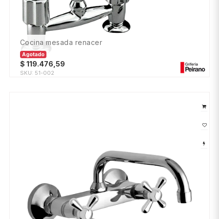
cocina mesada renacer
Agotado
$
119.476,59
SKU:
51-002