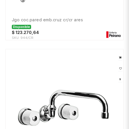
jgo coc.pared emb.cruz cr/cr ares
Disponible
$
123.270,64
SKU:
944/CR