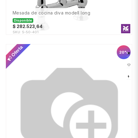
mesada de cocina diva modell long
Disponible
$
282.523,64
SKU:
S-50-401
Oferta
20%