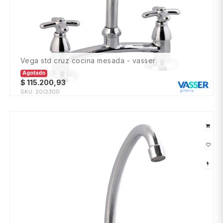
vega std cruz cocina mesada - vasser
Agotado
$
115.200,93
SKU:
20/2300