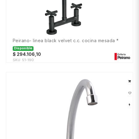
peirano- linea black velvet c.c. cocina mesada *
Disponible
$
294.106,10
SKU:
51-190