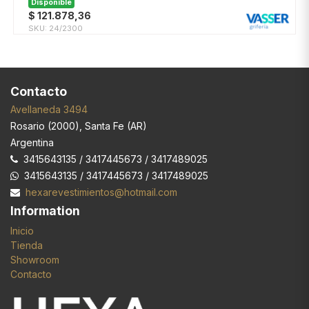
Disponible
$
121.878,36
SKU:
24/2300
Contacto
Avellaneda 3494
Rosario
(
2000
),
Santa Fe (AR)
Argentina
3415643135 / 3417445673 / 3417489025
3415643135 / 3417445673 / 3417489025
hexarevestimientos@hotmail.com
Information
Inicio
Tienda
Showroom
Contacto