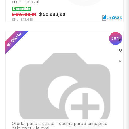
cr/cr - la oval
Disponible
$
63.736,21
$
50.988,96
SKU:
B13.619
Oferta
20%
oferta! paris cruz std - cocina pared emb. pico
bajo cr/cr - la oval