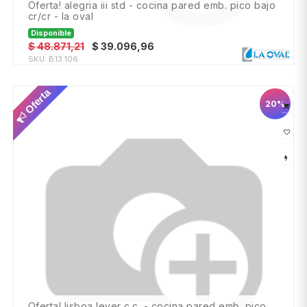
oferta! alegria iii std - cocina pared emb. pico bajo
cr/cr - la oval
Disponible
$
48.871,21
$
39.096,96
SKU:
B13.106
Oferta
20%
oferta! lisboa lever c.c. - cocina pared emb. pico