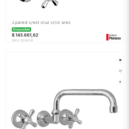
j.pared c/ext cruz cr/cr ares
Disponible
$
143.661,62
SKU:
934/CR