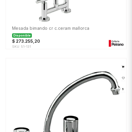
mesada bimando cr c.ceram mallorca
Disponible
$
273.255,20
SKU:
51-131