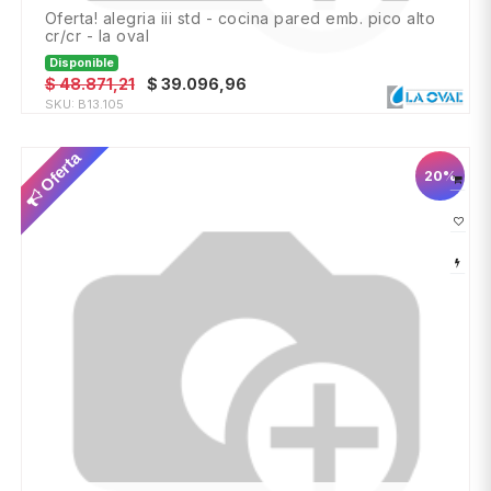
oferta! alegria iii std - cocina pared emb. pico alto
cr/cr - la oval
Disponible
$
48.871,21
$
39.096,96
SKU:
B13.105
Oferta
20%