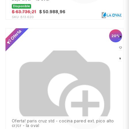
Disponible
$
63.736,21
$
50.988,96
SKU:
B13.620
Oferta
20%
oferta! paris cruz std - cocina pared ext. pico alto
cr/cr - la oval