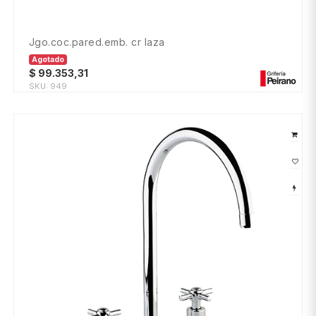
jgo.coc.pared.emb. cr laza
Agotado
$
99.353,31
SKU:
949