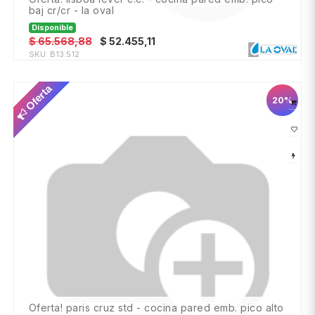
baj cr/cr - la oval
Disponible
$
65.568,88
$
52.455,11
SKU:
B13.512
Oferta
20%
oferta! paris cruz std - cocina pared emb. pico alto