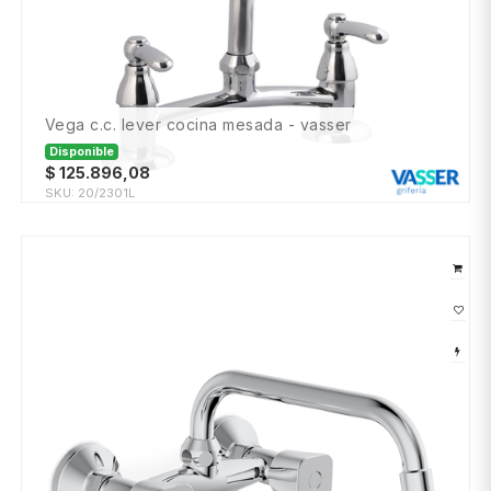
vega c.c. lever cocina mesada - vasser
Disponible
$
125.896,08
SKU:
20/2301L