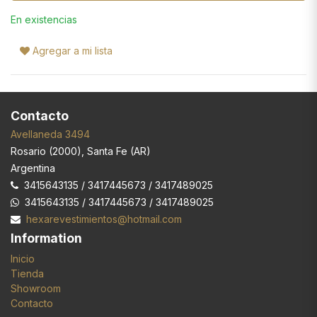
En existencias
Agregar a mi lista
Contacto
Avellaneda 3494
Rosario
(
2000
),
Santa Fe (AR)
Argentina
3415643135 / 3417445673 / 3417489025
3415643135 / 3417445673 / 3417489025
hexarevestimientos@hotmail.com
Information
Inicio
Tienda
Showroom
Contacto