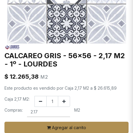
CALCAREO GRIS - 56x56 - 2,17 M2
- 1º - LOURDES
$
12.265,38
M2
Este producto es vendido por
Caja 2,17 M2
a
$
26.615,89
Caja 2,17 M2:
Compras:
M2
Agregar al carrito