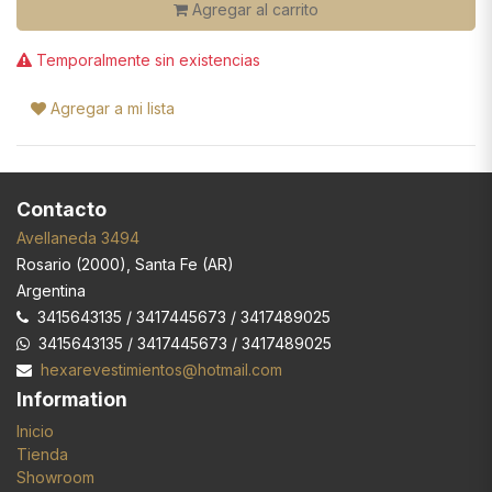
Agregar al carrito
Temporalmente sin existencias
Agregar a mi lista
Contacto
Avellaneda 3494
Rosario
(
2000
),
Santa Fe (AR)
Argentina
3415643135 / 3417445673 / 3417489025
3415643135 / 3417445673 / 3417489025
hexarevestimientos@hotmail.com
Information
Inicio
Tienda
Showroom