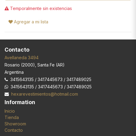
Temporalmente sin existencias
Agregar a mi lista
Contacto
Avellaneda 3494
Rosario
(
2000
),
Santa Fe (AR)
Argentina
3415643135 / 3417445673 / 3417489025
3415643135 / 3417445673 / 3417489025
hexarevestimientos@hotmail.com
Information
Inicio
Tienda
Showroom
Contacto