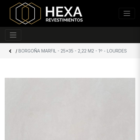
/
BORGOÑA MARFIL - 25x35 - 2,22 M2 - 1º - LOURDES