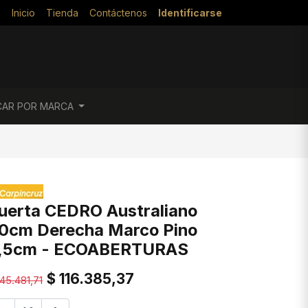
Inicio
Tienda
Contáctenos
Identificarse
CAR POR MARCA
uerta CEDRO Australiano
0cm Derecha Marco Pino
,5cm - ECOABERTURAS
$
116.385,37
145.481,71