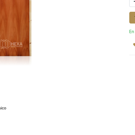
En
sico