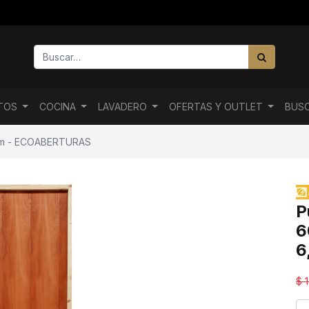
NTOS
COCINA
LAVADERO
OFERTAS Y OUTLET
BUS
5cm - ECOABERTURAS
P
6
6
$