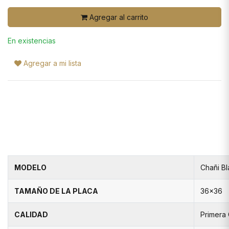
Agregar al carrito
En existencias
Agregar a mi lista
MODELO
Chañi B
TAMAÑO DE LA PLACA
36x36
CALIDAD
Primera 