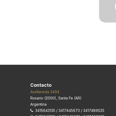
Contacto
Avellaneda 3494
Rosario
(
2000
),
Santa Fe (AR)
Argentina
3415643135 / 3417445673 / 3417489025