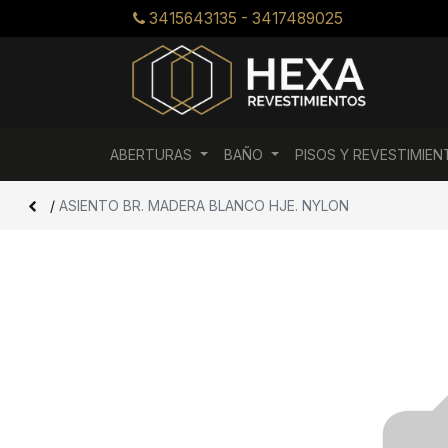
3415643135 - 3417489025
ABERTURAS
BAÑO
PISOS Y REVESTIMIE
/
ASIENTO BR. MADERA BLANCO HJE. NYLON