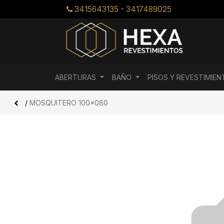
3415643135 - 3417489025
ABERTURAS
BAÑO
PISOS Y REVESTIMIE
/
MOSQUITERO 100x080