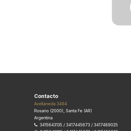
Contacto
Avellaneda 3494
Rosario
(
2000
),
Santa Fe (AR)
Argentina
3415643135 / 3417445673 / 3417489025