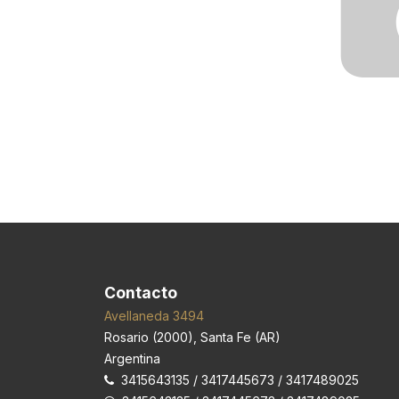
Contacto
Avellaneda 3494
Rosario
(
2000
),
Santa Fe (AR)
Argentina
3415643135 / 3417445673 / 3417489025