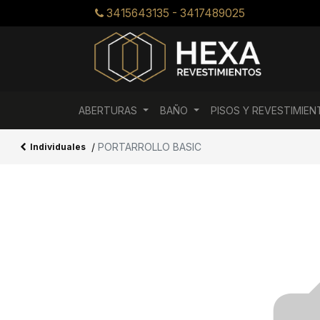
3415643135 - 3417489025
ABERTURAS
BAÑO
PISOS Y REVESTIMIE
/
PORTARROLLO BASIC
Individuales