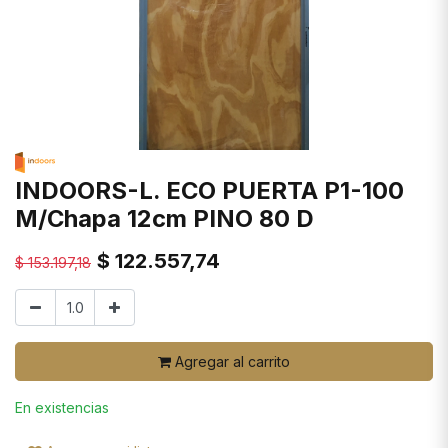
INDOORS-L. ECO PUERTA P1-100
M/Chapa 12cm PINO 80 D
$
122.557,74
$
153.197,18
Agregar al carrito
En existencias