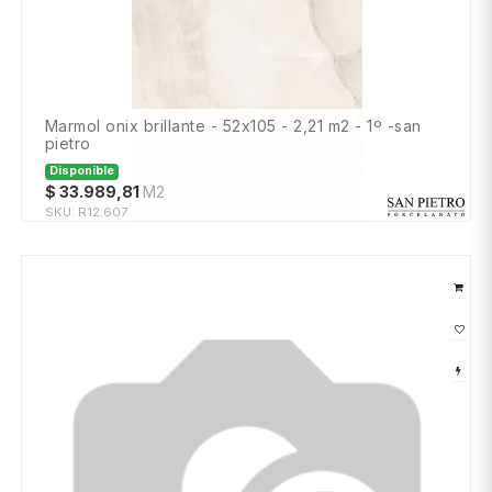
marmol onix brillante - 52x105 - 2,21 m2 - 1º -san
pietro
Disponible
$
33.989,81
M2
SKU:
R12.607