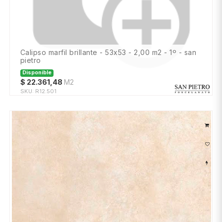
calipso marfil brillante - 53x53 - 2,00 m2 - 1º - san
pietro
Disponible
$
22.361,48
M2
SKU:
R12.501