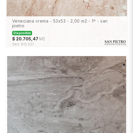
veneciana crema - 53x53 - 2,00 m2 - 1º - san
pietro
Disponible
$
20.705,47
M2
SKU:
R12.527