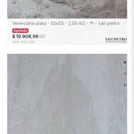
veneciana plata - 53x53 - 2,00 m2 - 1º - san pietro
Agotado
$
19.908,96
M2
SKU:
R12.528