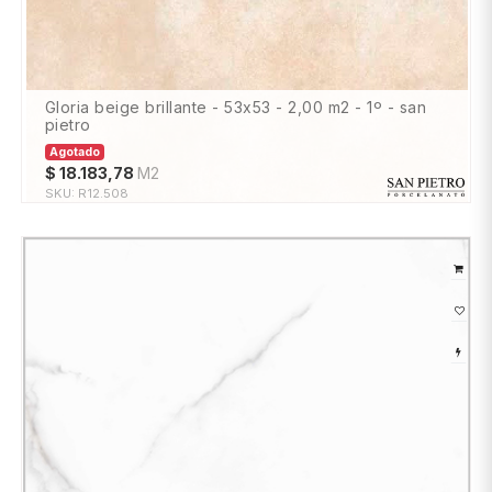
gloria beige brillante - 53x53 - 2,00 m2 - 1º - san
pietro
Agotado
$
18.183,78
M2
SKU:
R12.508