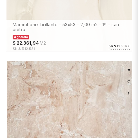
marmol onix brillante - 53x53 - 2,00 m2 - 1º - san
pietro
Agotado
$
22.361,94
M2
SKU:
R12.521