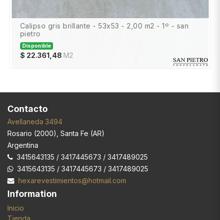
calipso gris brillante - 53x53 - 2,00 m2 - 1º - san
pietro
Disponible
$
22.361,48
M2
SKU:
Contacto
Avellaneda 3494
Rosario
(
2000
),
Santa Fe (AR)
Argentina
3415643135 / 3417445673 / 3417489025
3415643135 / 3417445673 / 3417489025
hexarevestimientos@hotmail.com
Information
Inicio
Tienda